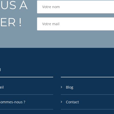
US À
ER !
U
eil
Blog
sommes-nous ?
Contact