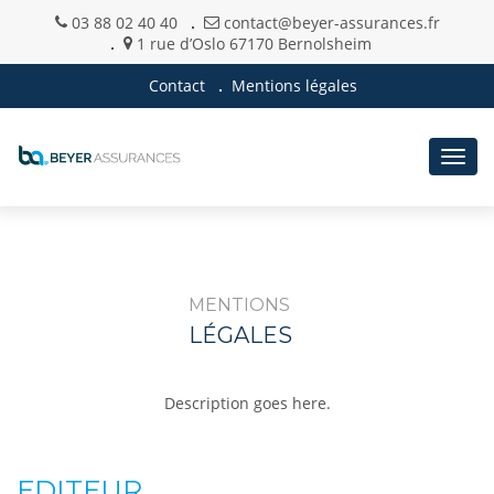
03 88 02 40 40
contact@beyer-assurances.fr
1 rue d’Oslo 67170 Bernolsheim
Contact
Mentions légales
Togg
navig
MENTIONS
LÉGALES
Description goes here.
EDITEUR